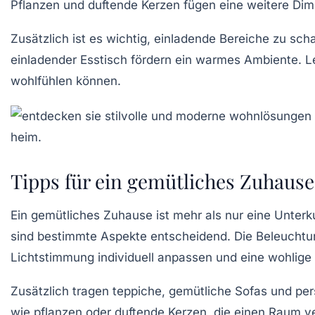
Pflanzen und duftende Kerzen fügen eine weitere Di
Zusätzlich ist es wichtig, einladende Bereiche zu sch
einladender Esstisch fördern ein
warmes Ambiente
. 
wohlfühlen können.
Tipps für ein gemütliches Zuhause
Ein gemütliches Zuhause ist mehr als nur eine Unterku
sind bestimmte Aspekte entscheidend. Die
Beleuchtu
Lichtstimmung
individuell anpassen und eine wohlig
Zusätzlich tragen
teppiche
, gemütliche
Sofas
und per
wie
pflanzen
oder
duftende Kerzen
, die einen Raum v