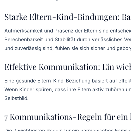
Starke Eltern-Kind-Bindungen: Bas
Aufmerksamkeit und Präsenz der Eltern sind entsche
Berechenbarkeit
und Stabilität durch verlässliches Ve
und zuverlässig sind, fühlen sie sich
sicher
und
gebor
Effektive Kommunikation: Ein wic
Eine gesunde
Eltern-Kind-Beziehung
basiert auf effek
Wenn Kinder spüren, dass ihre Eltern aktiv zuhören u
Selbstbild
.
7 Kommunikations-Regeln für ein
Die
7 wichtigsten Regeln
für ein harmonisches Familie