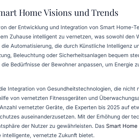
mart Home Visions und Trends
on der Entwicklung und Integration von
Smart Home
-T
nem Zuhause intelligent zu vernetzen, was sowohl den
t die
Automatisierung
, die durch
Künstliche Intelligenz
un
ng, Beleuchtung oder Sicherheitsanlagen bequem steuern
 die Bedürfnisse der Bewohner anpassen, um Energie z
die
Integration von Gesundheitstechnologien
, die nich
thilfe von vernetzten Fitnessgeräten und Überwachung
zahl vernetzter Geräte, die Experten bis 2025 auf etwa 
chutzes
auseinanderzusetzen. Mit der Erhöhung der tec
atsphäre der Nutzer zu gewährleisten. Das
Smart Home
intelligente, vernetzte Zukunft bietet.