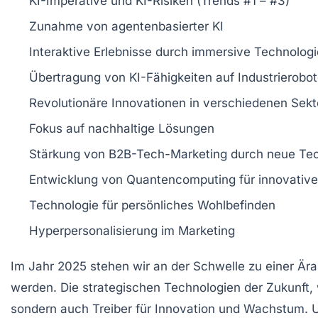
KI-Imperative
und
KI-Risiken
(Trends #1 – #3)
Zunahme von
agentenbasierter KI
Interaktive Erlebnisse durch
immersive Technolog
Übertragung von KI-Fähigkeiten auf
Industrierobot
Revolutionäre
Innovationen
in verschiedenen Sekt
Fokus auf
nachhaltige Lösungen
Stärkung von
B2B-Tech-Marketing
durch neue Te
Entwicklung von
Quantencomputing
für innovati
Technologie für
persönliches Wohlbefinden
Hyperpersonalisierung
im Marketing
Im Jahr 2025 stehen wir an der Schwelle zu einer Ä
werden. Die
strategischen Technologien
der Zukunft,
sondern auch Treiber für
Innovation
und
Wachstum
. 