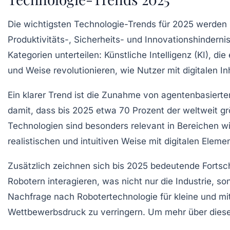
Die
wichtigsten Technologie-Trends für 2025
werden m
Produktivitäts-, Sicherheits- und Innovationshinderni
Kategorien unterteilen:
Künstliche Intelligenz
(KI), die
und Weise revolutionieren, wie Nutzer mit digitalen I
Ein klarer Trend ist die Zunahme von
agentenbasierter
damit, dass bis 2025 etwa 70 Prozent der weltweit g
Technologien sind besonders relevant in Bereichen w
realistischen und intuitiven Weise mit digitalen Elem
Zusätzlich zeichnen sich bis 2025 bedeutende Fortsch
Robotern interagieren, was nicht nur die
Industrie
, so
Nachfrage nach
Robotertechnologie
für kleine und m
Wettbewerbsdruck zu verringern. Um mehr über diese 