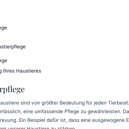
ege
stierpflege
lege
g Ihres Haustieres
rpflege
austiere sind von größter Bedeutung für jeden Tierbesi
erlässlich, eine umfassende
Pflege
zu gewährleisten. Daz
treuung
. Ein Beispiel dafür ist, dass eine ausgewogene E
em unserer Haustiere zu stärken.