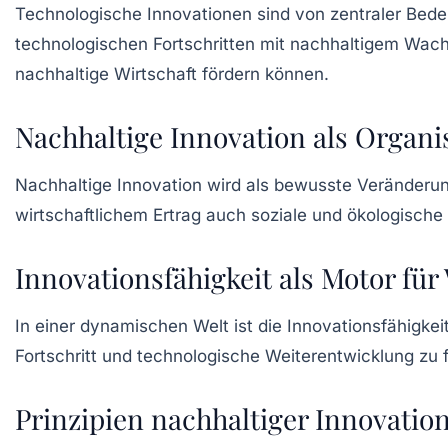
Technologische
Innovationen
sind von zentraler Bed
technologischen Fortschritten
mit nachhaltigem Wachst
nachhaltige Wirtschaft
fördern können.
Nachhaltige Innovation als Organi
Nachhaltige
Innovation
wird als bewusste Veränderung
wirtschaftlichem Ertrag auch
soziale
und
ökologische
Innovationsfähigkeit als Motor fü
In einer dynamischen Welt ist die
Innovationsfähigkei
Fortschritt
und
technologische Weiterentwicklung
zu f
Prinzipien nachhaltiger Innovatio