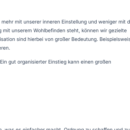
mehr mit unserer inneren Einstellung und weniger mit d
ng mit unserem
Wohlbefinden
steht, können wir gezielte
isation
sind hierbei von großer Bedeutung. Beispielswei
eren.
in gut organisierter Einstieg kann einen großen
n
, was es einfacher macht,
Ordnung zu schaffen
und zu