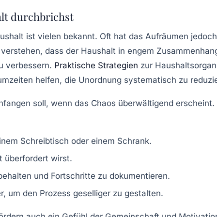
lt durchbrichst
shalt ist vielen bekannt. Oft hat das
Aufräumen
jedoch 
r verstehen, dass der Haushalt in engem Zusammenha
u verbessern.
Praktische Strategien
zur
Haushaltsorgan
umzeiten
helfen, die
Unordnung
systematisch zu reduzi
fangen soll, wenn das Chaos überwältigend erscheint. E
einem Schreibtisch oder einem Schrank.
t überfordert wirst.
behalten und Fortschritte zu dokumentieren.
r, um den Prozess geselliger zu gestalten.
fördern auch ein Gefühl der
Gemeinschaft
und
Motivatio