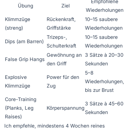
Empfohlene
Übung
Ziel
Wiederholungen
Klimmzüge
Rückenkraft,
10–15 saubere
(streng)
Griffstärke
Wiederholungen
Trizeps-,
10–15 saubere
Dips (am Barren)
Schulterkraft
Wiederholungen
Gewöhnung an
3 Sätze à 20–30
False Grip Hangs
den Griff
Sekunden
5–8
Explosive
Power für den
Wiederholungen,
Klimmzüge
Zug
bis zur Brust
Core-Training
3 Sätze à 45–60
(Planks, Leg
Körperspannung
Sekunden
Raises)
Ich empfehle, mindestens 4 Wochen reines