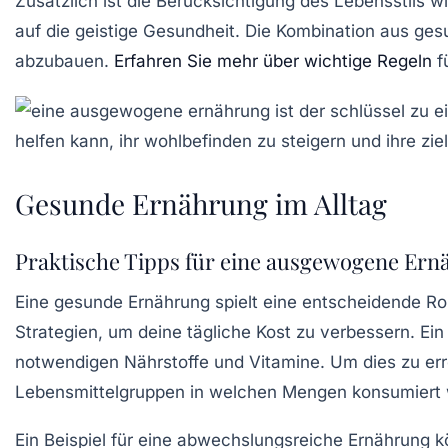
Zusätzlich ist die Berücksichtigung des
Lebensstils
wi
auf die
geistige Gesundheit
. Die Kombination aus ge
abzubauen.
Erfahren Sie mehr über wichtige Regeln
f
Gesunde Ernährung im Alltag
Praktische Tipps für eine ausgewogene Er
Eine
gesunde Ernährung
spielt eine entscheidende Ro
Strategien, um deine tägliche Kost zu verbessern. Ein 
notwendigen
Nährstoffe
und Vitamine. Um dies zu err
Lebensmittelgruppen in welchen Mengen konsumiert w
Ein Beispiel für eine abwechslungsreiche Ernährung