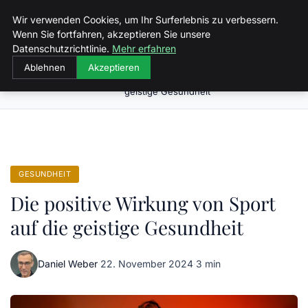
Malzminden
Wir verwenden Cookies, um Ihr Surferlebnis zu verbessern.
Wenn Sie fortfahren, akzeptieren Sie unsere
Datenschutzrichtlinie.
Mehr erfahren
Ablehnen
Akzeptieren
Die positive Wirkung von Sport auf die
Startseite
Gesundheit
geistige Gesundheit
GESUNDHEIT
Die positive Wirkung von Sport
auf die geistige Gesundheit
Daniel Weber
·
22. November 2024
·
3 min