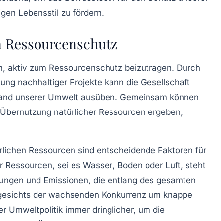
gen Lebensstil zu fördern.
im Ressourcenschutz
en, aktiv zum
Ressourcenschutz
beizutragen. Durch
ng nachhaltiger Projekte kann die Gesellschaft
tand unserer Umwelt ausüben.
Gemeinsam
können
r Übernutzung natürlicher Ressourcen ergeben,
rlichen Ressourcen
sind entscheidende Faktoren für
er Ressourcen, sei es
Wasser
,
Boden
oder
Luft
, steht
kungen und
Emissionen
, die entlang des gesamten
ngesichts der wachsenden
Konkurrenz
um knappe
er Umweltpolitik immer dringlicher, um die