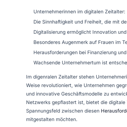
Unternehmerinnen
im digitalen Zeitalter
Die
Sinnhaftigkeit
und
Freiheit
, die mit d
Digitalisierung ermöglicht
Innovation
und 
Besonderes Augenmerk auf Frauen im
T
Herausforderungen bei
Finanzierung
und
Wachsende
Unternehmertum
ist entsch
Im
digenralen Zeitalter
stehen
Unternehmer
Weise revolutioniert, wie Unternehmen gegr
und innovative
Geschäftsmodelle
zu entwick
Netzwerks
gepflastert ist, bietet die digita
Spannungsfeld zwischen diesen
Herausfor
mitgestalten möchten.