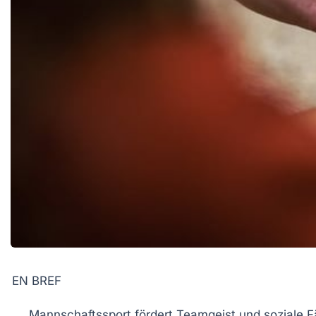
EN BREF
Mannschaftssport
fördert
Teamgeist
und soziale F