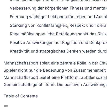
Verbesserung der
körperlichen Fitness
und
mental
Erlernung wichtiger
Lektionen
für Leben und Ausbi
Stärkung von
Konfliktfähigkeit
,
Respekt
und
Tolera
Regelmäßige sportliche Betätigung senkt das Risi
Positive Auswirkungen auf
Kognition
und
Denkpro
Kreativität und strategisches Denken werden dur
Mannschaftssport
spielt eine zentrale Rolle in der E
Spieler nicht nur die Bedeutung von
Zusammenarbeit
Mannschaftssport bietet eine Plattform, auf der sozia
Gemeinschaftsgefühl führt. Die positiven Auswirkung
Table of Contents