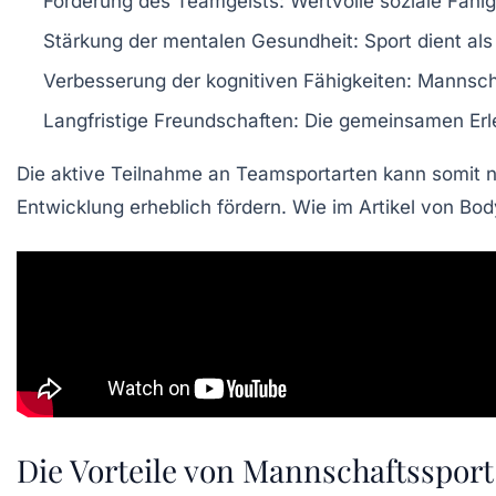
Förderung des Teamgeists:
Wertvolle soziale Fähi
Stärkung der mentalen Gesundheit:
Sport dient al
Verbesserung der kognitiven Fähigkeiten:
Mannscha
Langfristige Freundschaften:
Die gemeinsamen Erle
Die aktive Teilnahme an Teamsportarten kann somit n
Entwicklung erheblich fördern. Wie im Artikel von Body
Die Vorteile von Mannschaftssport