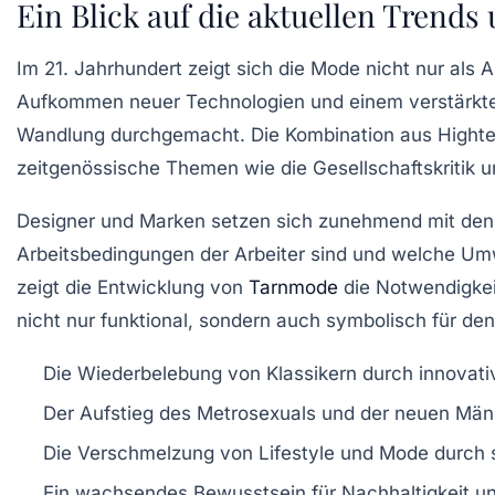
Ein Blick auf die aktuellen Trends
Im
21. Jahrhundert
zeigt sich die
Mode
nicht nur als A
Aufkommen neuer Technologien und einem verstärkt
Wandlung durchgemacht. Die Kombination aus
Hight
zeitgenössische Themen wie die
Gesellschaftskritik
u
Designer und Marken setzen sich zunehmend mit de
Arbeitsbedingungen der Arbeiter sind und welche Umw
zeigt die Entwicklung von
Tarnmode
die Notwendigkei
nicht nur funktional, sondern auch symbolisch für de
Die Wiederbelebung von Klassikern durch innovati
Der Aufstieg des Metrosexuals und der neuen Mä
Die Verschmelzung von
Lifestyle
und Mode durch s
Ein wachsendes Bewusstsein für
Nachhaltigkeit
un