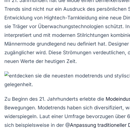
Im
21. Jahrhundert
hat die
Mode
einen bemerkenswert
Trends sind nicht nur ein Ausdruck des persönlichen S
Entwicklung von
Hightech-Tarnkleidung
eine neue Dim
sie Träger vor
Überwachungstechnologien
schützt. I
interpretiert und mit modernen Stilrichtungen kombin
Männermode
grundlegend neu definiert hat. Design
zugänglicher wird. Diese Strömungen verdeutlichen, da
neuen
Werte
der heutigen Zeit.
Zu Beginn des
21. Jahrhunderts
erlebte die
Modeindus
Bewegungen. Modetrends haben sich diversifiziert, was 
widerspiegeln. Laut einer Umfrage bevorzugen über
sich beispielsweise in der @
Anpassung traditioneller 