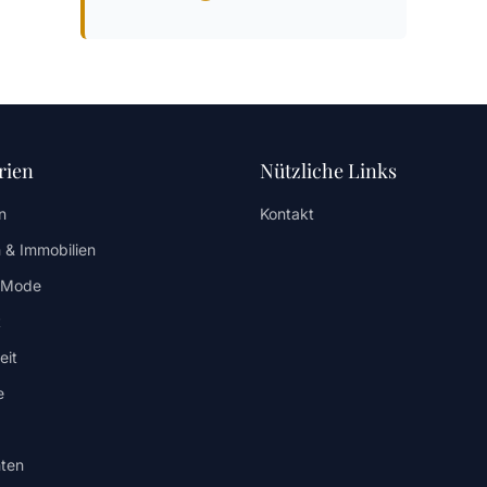
rien
Nützliche Links
n
Kontakt
 & Immobilien
/ Mode
t
eit
e
ten