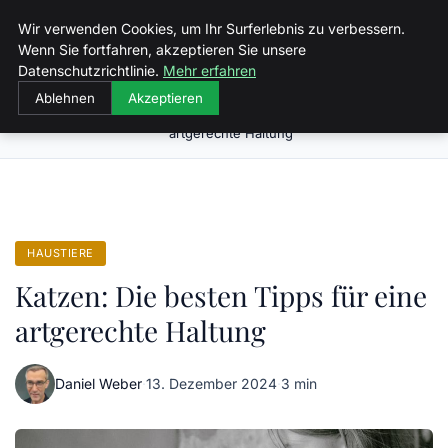
Malzminden
Wir verwenden Cookies, um Ihr Surferlebnis zu verbessern.
Wenn Sie fortfahren, akzeptieren Sie unsere
Datenschutzrichtlinie.
Mehr erfahren
Ablehnen
Akzeptieren
Katzen: Die besten Tipps für eine
Startseite
Haustiere
artgerechte Haltung
HAUSTIERE
Katzen: Die besten Tipps für eine
artgerechte Haltung
Daniel Weber
·
13. Dezember 2024
·
3 min