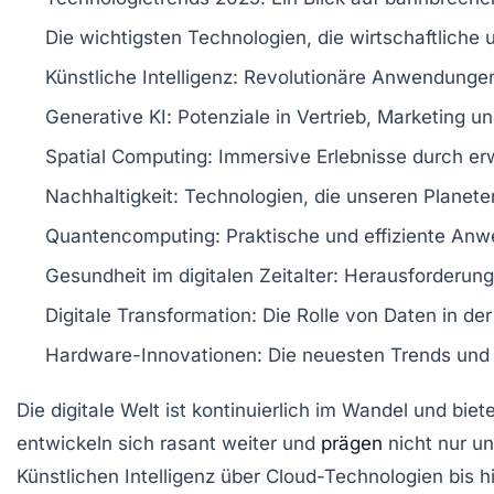
Die wichtigsten
Technologien
, die wirtschaftliche
Künstliche Intelligenz
: Revolutionäre Anwendungen
Generative KI
: Potenziale in Vertrieb, Marketing u
Spatial Computing
: Immersive Erlebnisse durch erwe
Nachhaltigkeit
: Technologien, die unseren Planete
Quantencomputing
: Praktische und effiziente A
Gesundheit im digitalen Zeitalter
: Herausforderung
Digitale Transformation
: Die Rolle von Daten in de
Hardware-Innovationen
: Die neuesten Trends und
Die
digitale Welt
ist kontinuierlich im Wandel und biet
entwickeln sich rasant weiter und
prägen
nicht nur u
Künstlichen Intelligenz
über
Cloud-Technologien
bis h