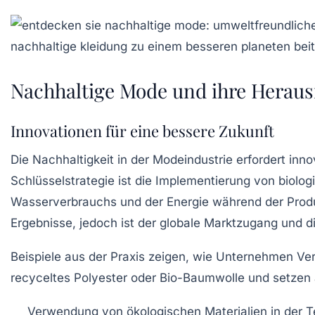
Nachhaltige Mode und ihre Herau
Innovationen für eine bessere Zukunft
Die
Nachhaltigkeit
in der Modeindustrie erfordert inn
Schlüsselstrategie ist die Implementierung von biolog
Wasserverbrauchs
und der
Energie
während der Produ
Ergebnisse, jedoch ist der globale
Marktzugang
und di
Beispiele aus der Praxis zeigen, wie Unternehmen V
recyceltes Polyester
oder
Bio-Baumwolle
und setzen a
Verwendung von
ökologischen Materialien
in der T