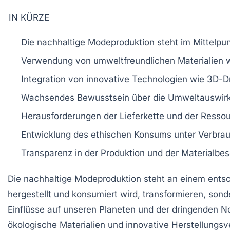
IN KÜRZE
Die
nachhaltige Modeproduktion
steht im Mittelpu
Verwendung von
umweltfreundlichen Materialien
w
Integration von
innovative Technologien
wie
3D-D
Wachsendes Bewusstsein über die
Umweltauswir
Herausforderungen der
Lieferkette
und der
Ressou
Entwicklung des
ethischen Konsums
unter Verbrau
Transparenz
in der Produktion und der Materialbe
Die
nachhaltige Modeproduktion
steht an einem ents
hergestellt und konsumiert wird, transformieren, s
Einflüsse
auf unseren Planeten und der dringenden No
ökologische Materialien
und
innovative Herstellungsv