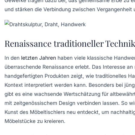
Gewerke tragen dazu bei, das gemeinsame Erbe zu er
und stärken die Verbindung zwischen Vergangenheit 
Renaissance traditioneller Techni
In den
letzten Jahren
haben viele klassische Handwer
überraschende
Renaissance
erlebt. Das Interesse an
handgefertigten Produkten zeigt, wie traditionelles
Kontext interpretiert werden kann. Besonders bei jün
gibt es eine wachsende Wertschätzung für
altbewähr
mit zeitgenössischem Design verbinden lassen. So wir
Kunst des Möbeltischlers neu entdeckt, um nachhaltig
Möbelstücke zu kreieren.