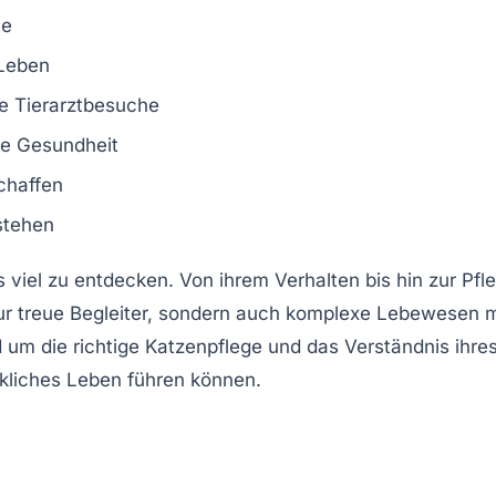
te
 Leben
e Tierarztbesuche
ale Gesundheit
chaffen
stehen
s viel zu entdecken. Von ihrem
Verhalten
bis hin zur
Pfl
t nur treue Begleiter, sondern auch komplexe Lebewesen
 um die richtige
Katzenpflege
und das Verständnis ihre
kliches Leben führen können.