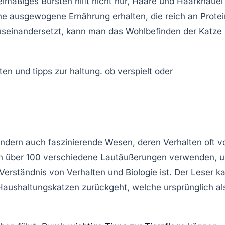
lmäßiges Bürsten hilft nicht nur,
Haare
und
Haarknäuel
e ausgewogene Ernährung erhalten, die reich an Prote
auseinandersetzt, kann man das Wohlbefinden der Katze
sondern auch faszinierende Wesen, deren
Verhalten
oft v
zen über 100 verschiedene Lautäußerungen verwenden, 
 Verständnis von
Verhalten und Biologie
ist. Der Leser k
n Haushaltungskatzen zurückgeht, welche ursprünglich al