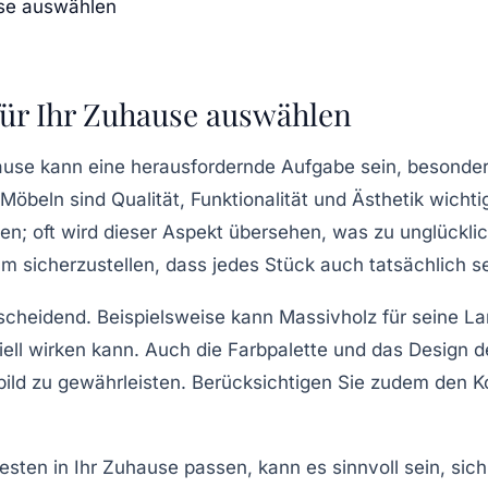
use auswählen
 für Ihr Zuhause auswählen
hause kann eine herausfordernde Aufgabe sein, besonde
 Möbeln sind
Qualität
,
Funktionalität
und
Ästhetik
wichtig
sen; oft wird dieser Aspekt übersehen, was zu unglückl
sicherzustellen, dass jedes Stück auch tatsächlich sei
tscheidend. Beispielsweise kann
Massivholz
für seine La
ell wirken kann. Auch die
Farbpalette
und das
Design
de
ild zu gewährleisten. Berücksichtigen Sie zudem den
K
sten in Ihr Zuhause passen, kann es sinnvoll sein, sich