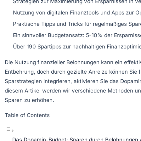
Strategien zur
Maximierung
von
Ersparnissen
in ve
Nutzung von
digitalen Finanztools
und Apps zur
Op
Praktische Tipps und Tricks für
regelmäßiges Spar
Ein sinnvoller Budgetansatz:
5-10%
der Ersparniss
Über
190 Spartipps
zur nachhaltigen
Finanzoptimi
Die Nutzung
finanzieller Belohnungen
kann ein effekt
Entbehrung, doch durch gezielte Anreize können Sie 
Sparstrategien
integrieren, aktivieren Sie das
Dopami
diesem Artikel werden wir verschiedene Methoden und 
Sparen zu erhöhen.
Table of Contents
Das Dopamin-Budget: Sparen durch Belohnungen at