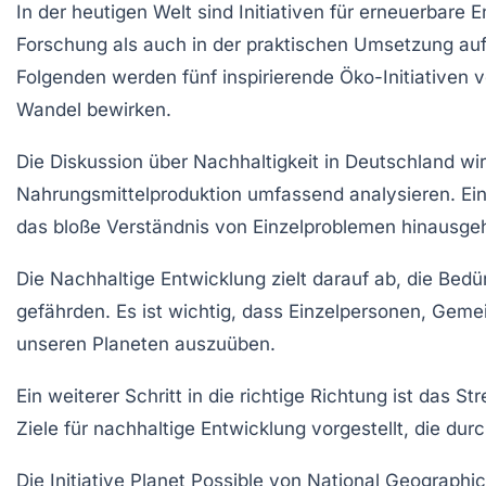
In der heutigen Welt sind
Initiativen für erneuerbare 
Forschung als auch in der praktischen Umsetzung au
Folgenden werden fünf inspirierende
Öko-Initiativen
v
Wandel bewirken.
Die Diskussion über
Nachhaltigkeit
in Deutschland wir
Nahrungsmittelproduktion
umfassend analysieren. Ein 
das bloße Verständnis von Einzelproblemen hinausge
Die
Nachhaltige Entwicklung
zielt darauf ab, die Bed
gefährden. Es ist wichtig, dass
Einzelpersonen
, Gemei
unseren Planeten auszuüben.
Ein weiterer Schritt in die richtige Richtung ist das 
Ziele für nachhaltige Entwicklung vorgestellt, die dur
Die Initiative
Planet Possible
von
National Geographic