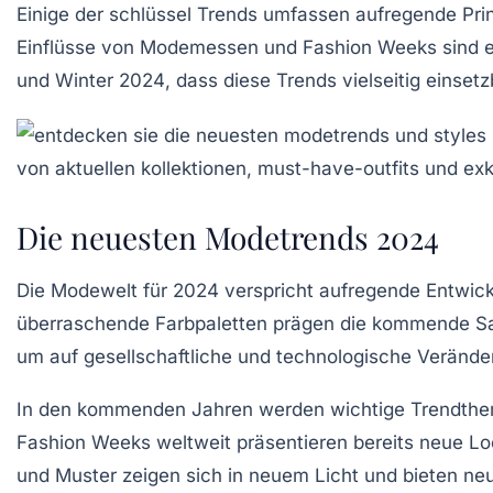
Einige der
schlüssel Trends
umfassen aufregende
Pri
Einflüsse von
Modemessen
und
Fashion Weeks
sind e
und Winter 2024
, dass diese Trends vielseitig einsetz
Die neuesten Modetrends 2024
Die Modewelt für
2024
verspricht aufregende Entwic
überraschende
Farbpaletten
prägen die kommende Sais
um auf
gesellschaftliche
und
technologische Veränd
In den kommenden Jahren werden wichtige Trendthe
Fashion Weeks
weltweit präsentieren bereits neue Lo
und Muster zeigen sich in neuem Licht und bieten neue