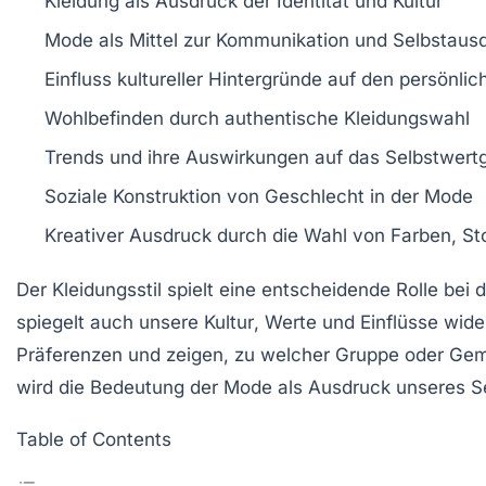
Kleidung
als Ausdruck der
Identität
und
Kultur
Mode
als Mittel zur Kommunikation und
Selbstaus
Einfluss
kultureller Hintergründe auf den
persönlich
Wohlbefinden
durch authentische
Kleidungswahl
Trends
und ihre Auswirkungen auf das
Selbstwert
Soziale Konstruktion
von Geschlecht in der
Mode
Kreativer Ausdruck
durch die Wahl von
Farben
,
St
Der
Kleidungsstil
spielt eine entscheidende Rolle bei
spiegelt auch unsere
Kultur
,
Werte
und
Einflüsse
wider
Präferenzen
und zeigen, zu welcher
Gruppe
oder
Gem
wird die Bedeutung der Mode als Ausdruck unseres Se
Table of Contents