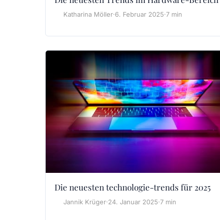
Katharina Möller
·
6. Februar 2025
·
7 min
Die neuesten technologie-trends für 2025
Jannik Krüger
·
24. Januar 2025
·
7 min