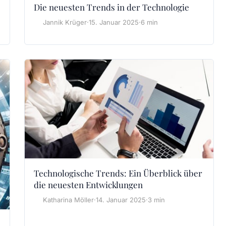
Die neuesten Trends in der Technologie
Jannik Krüger
·
15. Januar 2025
·
6 min
Technologische Trends: Ein Überblick über
die neuesten Entwicklungen
Katharina Möller
·
14. Januar 2025
·
3 min