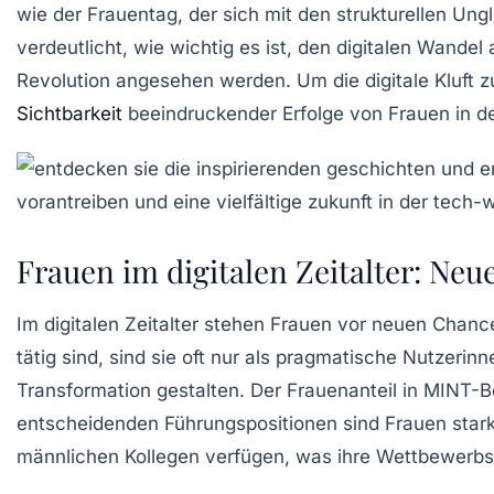
wie der Frauentag, der sich mit den
strukturellen Ung
verdeutlicht, wie wichtig es ist, den
digitalen Wandel
a
Revolution
angesehen werden. Um die
digitale Kluft
zu
Sichtbarkeit
beeindruckender Erfolge von Frauen in de
Frauen im digitalen Zeitalter: Ne
Im digitalen Zeitalter stehen Frauen vor
neuen Chanc
tätig sind, sind sie oft nur als pragmatische Nutzeri
Transformation
gestalten. Der Frauenanteil in MINT-Be
entscheidenden
Führungspositionen
sind Frauen star
männlichen Kollegen verfügen, was ihre Wettbewerbsf