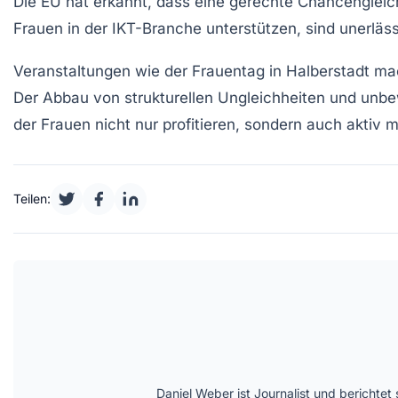
Die EU hat erkannt, dass eine gerechte
Chancengleic
Frauen in der
IKT-Branche
unterstützen, sind unerläss
Veranstaltungen wie der
Frauentag
in Halberstadt ma
Der Abbau von
strukturellen Ungleichheiten
und
unbe
der Frauen nicht nur profitieren, sondern auch aktiv 
Teilen:
Daniel Weber ist Journalist und berichte