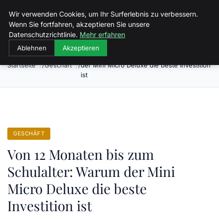
Malzminden
Wir verwenden Cookies, um Ihr Surferlebnis zu verbessern.
Wenn Sie fortfahren, akzeptieren Sie unsere
Datenschutzrichtlinie.
Mehr erfahren
Ablehnen
Akzeptieren
Von 12 Monaten bis zum Schulalter: Warum
Startseite
Geschäft
der Mini Micro Deluxe die beste Investition
ist
GESCHÄFT
Von 12 Monaten bis zum
Schulalter: Warum der Mini
Micro Deluxe die beste
Investition ist