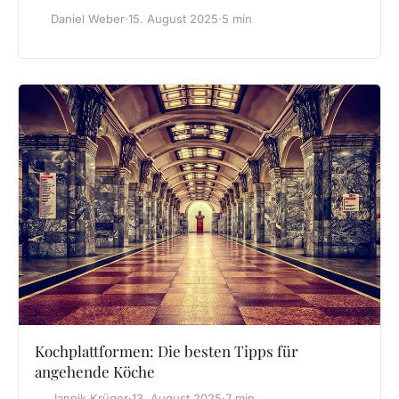
Daniel Weber
·
15. August 2025
·
5 min
Kochplattformen: Die besten Tipps für
angehende Köche
Jannik Krüger
·
13. August 2025
·
7 min