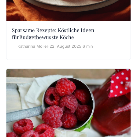
Sparsame Rezepte: Köstliche Ideen
fürBudgetbewusste Köche
Katharina Möller
·
22. August 2025
·
6 min