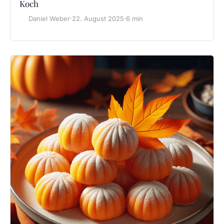
Koch
Daniel Weber
·
22. August 2025
·
6 min