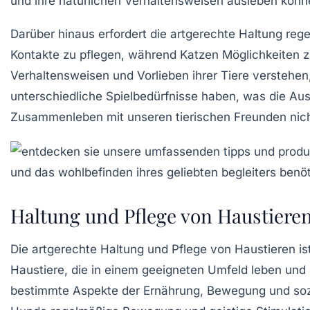
und ihre
natürlichen Verhaltensweisen
ausleben könn
Darüber hinaus erfordert die artgerechte Haltung re
Kontakte zu pflegen, während Katzen Möglichkeiten zum
Verhaltensweisen und Vorlieben ihrer Tiere versteh
unterschiedliche Spielbedürfnisse haben, was die Ausw
Zusammenleben mit unseren tierischen Freunden nich
Haltung und Pflege von Haustiere
Die
artgerechte Haltung
und
Pflege
von Haustieren ist
Haustiere, die in einem geeigneten Umfeld leben und d
bestimmte Aspekte der
Ernährung
,
Bewegung
und
soz