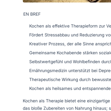
EN BREF
Kochen
als effektive Therapieform zur 
Fördert
Stressabbau
und Reduzierung v
Kreativer
Prozess
, der alle Sinne anspric
Gemeinsame
Kochabende
stärken sozia
Selbstwertgefühl und
Wohlbefinden
durch
Ernährungsmedizin unterstützt bei
Depre
Therapeutische Wirkung durch
bewusste
Kochen als
heilsames
und entspannendes
Kochen
als
Therapie
bietet eine einzigartig
das bloße Zubereiten von Nahrung hinaus; si