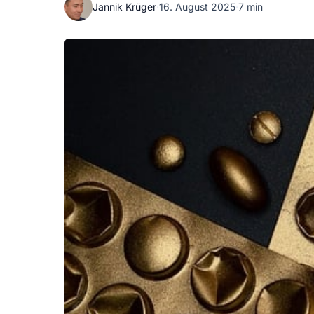
Jannik Krüger
·
16. August 2025
·
7 min