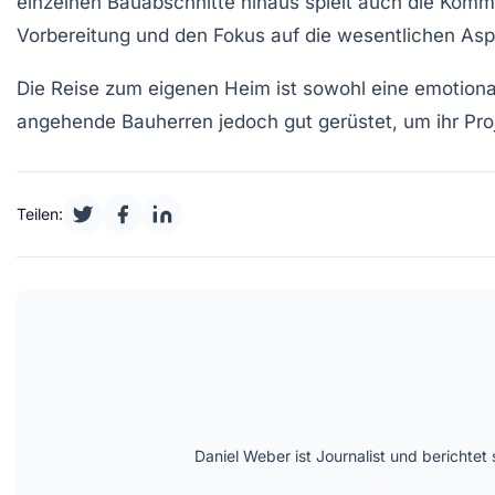
einzelnen
Bauabschnitte
hinaus spielt auch die
Kommu
Vorbereitung
und den Fokus auf die wesentlichen Aspe
Die Reise zum eigenen Heim ist sowohl eine emotional
angehende Bauherren jedoch gut gerüstet, um ihr Proj
Teilen:
Daniel Weber ist Journalist und berichte