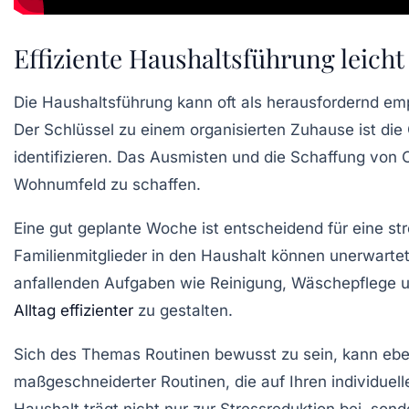
Effiziente Haushaltsführung leich
Die
Haushaltsführung
kann oft als herausfordernd em
Der Schlüssel zu einem organisierten Zuhause ist die
identifizieren. Das
Ausmisten
und die Schaffung von
Wohnumfeld zu schaffen.
Eine gut geplante
Woche
ist entscheidend für eine st
Familienmitglieder in den
Haushalt
können unerwartete
anfallenden Aufgaben wie Reinigung, Wäschepflege und
Alltag effizienter
zu gestalten.
Sich des Themas
Routinen
bewusst zu sein, kann ebe
maßgeschneiderter Routinen, die auf Ihren individuell
Haushalt
trägt nicht nur zur
Stressreduktion
bei, sond