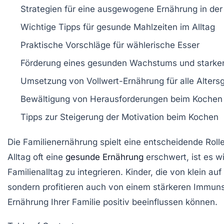
Strategien
für eine ausgewogene
Ernährung
in der
Wichtige
Tipps
für gesunde Mahlzeiten im
Alltag
Praktische Vorschläge für
wählerische Esser
Förderung eines gesunden
Wachstums
und stark
Umsetzung von
Vollwert-Ernährung
für alle Alter
Bewältigung von
Herausforderungen
beim Kochen f
Tipps zur Steigerung der
Motivation
beim Kochen
Die
Familienernährung
spielt eine entscheidende Rolle
Alltag oft eine
gesunde Ernährung
erschwert, ist es w
Familienalltag zu integrieren. Kinder, die von klein au
sondern profitieren auch von einem stärkeren
Immun
Ernährung Ihrer Familie positiv beeinflussen können.