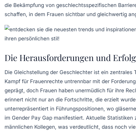
die Bekämpfung von
geschlechtsspezifischen Barrier
schaffen, in dem Frauen
sichtbar
und
gleichwertig
ang
Die Herausforderungen und Erfolg
Die
Gleichstellung der Geschlechter
ist ein zentrales
Kampf für Frauenrechte
untrennbar mit der Forderun
geprägt, doch Frauen haben unermüdlich für ihre Recht
erinnert nicht nur an die Fortschritte, die erzielt w
unterrepräsentiert in
Führungspositionen
, wo
gläsern
im
Gender Pay Gap
manifestiert. Aktuelle Statistike
männlichen Kollegen, was verdeutlicht, dass noch viel