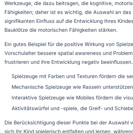
Werkzeuge, die dazu beitragen, die
kognitive
,
motori
Fähigkeiten; daher ist es wichtig, die Auswahl an das
signifikanten Einfluss auf die Entwicklung Ihres Kin
Bauklötze
die
motorischen Fähigkeiten
stärken.
Ein gutes Beispiel für die positive Wirkung von Spielze
Vorschulalter bessere
spatial awareness
und Probleml
frustrieren und ihre Entwicklung negativ beeinflussen.
Spielzeuge mit
Farben
und
Texturen
fördern die
se
Mechanische Spielzeuge wie
Rasseln
unterstütze
Interaktive
Spielzeuge
wie
Mobiles
fördern die
vis
Aktivitätswürfel und -spiele, die
Greif-
und
Schieb
Die Berücksichtigung dieser Punkte bei der Auswahl 
sich Ihr Kind spielerisch entfalten und lernen, währen