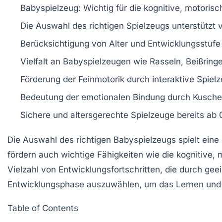
Babyspielzeug
: Wichtig für die
kognitive
,
motorisc
Die Auswahl des richtigen
Spielzeugs
unterstützt 
Berücksichtigung von
Alter
und
Entwicklungsstufe
Vielfalt an
Babyspielzeugen
wie
Rasseln
,
Beißring
Förderung der
Feinmotorik
durch interaktive Spiel
Bedeutung der emotionalen Bindung durch
Kuschel
Sichere und
altersgerechte
Spielzeuge bereits ab
Die Auswahl des richtigen
Babyspielzeugs
spielt eine
fördern auch wichtige Fähigkeiten wie die
kognitive
,
m
Vielzahl von
Entwicklungsfortschritten
, die durch gee
Entwicklungsphase auszuwählen, um das Lernen und d
Table of Contents