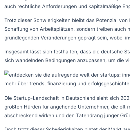
auch
rechtliche Anforderungen
und
kapitalmäßige En
Trotz dieser Schwierigkeiten bleibt das
Potenzial
von I
Schaffung von
Arbeitsplätzen
, sondern treiben auch
n
grundlegenden Veränderungen geprägt sein, wobei i
Insgesamt lässt sich festhalten, dass die deutsche Sta
sich wandelnden Bedingungen anzupassen, um die viel
Die
Startup-Landschaft in Deutschland
sieht sich 202
größten Hürden für angehende Unternehmer, die oft 
abschreckend wirken und den Tatendrang junger Grü
Doch trotz dieser Schwierigkeiten bietet der Markt a