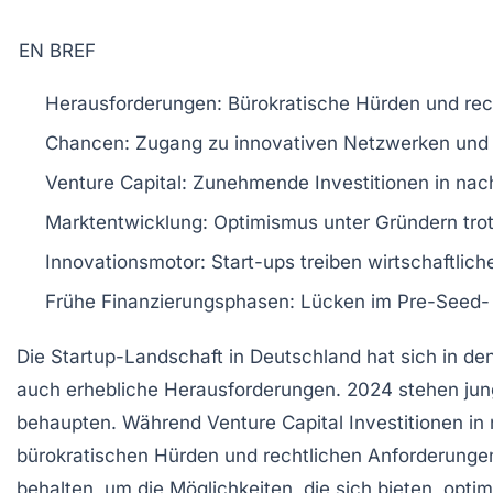
EN BREF
Herausforderungen
: Bürokratische Hürden und re
Chancen
: Zugang zu
innovativen Netzwerken
und 
Venture Capital
: Zunehmende Investitionen in nac
Marktentwicklung
: Optimismus unter Gründern trot
Innovationsmotor
: Start-ups treiben
wirtschaftlic
Frühe Finanzierungsphasen
: Lücken im Pre-Seed-
Die
Startup-Landschaft in Deutschland
hat sich in de
auch erhebliche
Herausforderungen
. 2024 stehen ju
behaupten. Während
Venture Capital
Investitionen in
bürokratischen Hürden und rechtlichen Anforderungen
behalten, um die Möglichkeiten, die sich bieten, optim