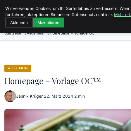
Malzminden
Wir verwenden Cookies, um Ihr Surferlebnis zu verbessern. Wenn
fortfahren, akzeptieren Sie unsere Datenschutzrichtlinie.
Mehr erf
Ablehnen
Akzeptieren
Startseite
Allgemein
Homepage – Vorlage OC™
ALLGEMEIN
Homepage – Vorlage OC™
Jannik Krüger
·
22. März 2024
·
2 min