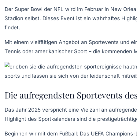
Der
Super Bowl
der
NFL
wird im Februar in
New Orlea
Stadion selbst. Dieses Event ist ein wahrhaftes Highlig
findet.
Mit einem vielfältigen Angebot an
Sportevents
und ein
Tennis oder amerikanischer Sport – die kommenden Mon
Die aufregendsten Sportevents des
Das Jahr 2025 verspricht eine Vielzahl an
aufregende
Highlight des
Sportkalenders
sind die prestigeträchti
Beginnen wir mit dem
Fußball
: Das UEFA Champions-L