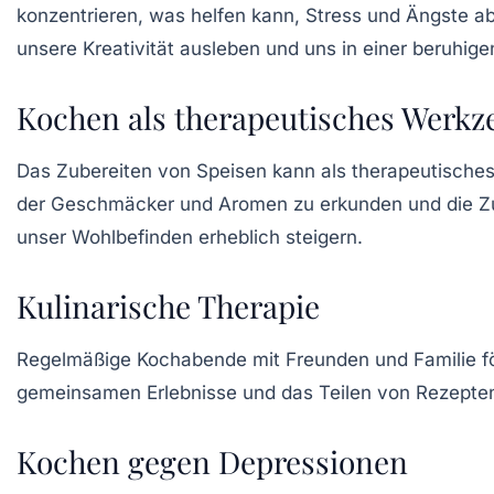
konzentrieren, was helfen kann,
Stress
und
Ängste
ab
unsere
Kreativität
ausleben und uns in einer beruhig
Kochen als therapeutisches Werkz
Das Zubereiten von Speisen kann als
therapeutische
der
Geschmäcker
und
Aromen
zu erkunden und die Z
unser
Wohlbefinden
erheblich steigern.
Kulinarische Therapie
Regelmäßige
Kochabende
mit Freunden und Familie fö
gemeinsamen Erlebnisse und das Teilen von
Rezepte
Kochen gegen Depressionen