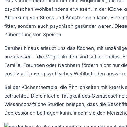
Das
Kochen
bietet nicht nur eine Möglichkeit, die täg
psychischen Wohlbefindens erwiesen. In der Küche ka
Ablenkung von
Stress
und
Ängsten
sein kann. Eine i
fitter, sondern auch psychisch gesünder waren. Diese 
Zubereitung von Speisen
.
Darüber hinaus erlaubt uns das Kochen, mit unzählig
anzupassen – die Möglichkeiten sind schier endlos. E
Familie
,
Freunden
oder
Nachbarn
fördern nicht nur d
positiv auf unser psychisches Wohlbefinden auswirke
Bei der
Küchentherapie
, die Ähnlichkeiten mit kreati
betrachtet. Die einfache Tätigkeit des
Gemüseschnei
Wissenschaftliche Studien belegen, dass die Beschäf
Depressionen
beitragen kann, indem sie den Menschen 