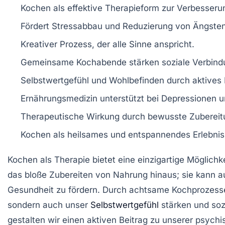
Kochen
als effektive Therapieform zur Verbesser
Fördert
Stressabbau
und Reduzierung von
Ängste
Kreativer
Prozess
, der alle Sinne anspricht.
Gemeinsame
Kochabende
stärken soziale Verbin
Selbstwertgefühl und
Wohlbefinden
durch aktives 
Ernährungsmedizin unterstützt bei
Depressionen
u
Therapeutische Wirkung durch
bewusste Zubereit
Kochen als
heilsames
und entspannendes Erlebnis
Kochen
als
Therapie
bietet eine einzigartige Möglichk
das bloße Zubereiten von Nahrung hinaus; sie kann au
Gesundheit
zu fördern. Durch achtsame Kochprozesse
sondern auch unser
Selbstwertgefühl
stärken und sozi
gestalten wir einen aktiven Beitrag zu unserer
psychi