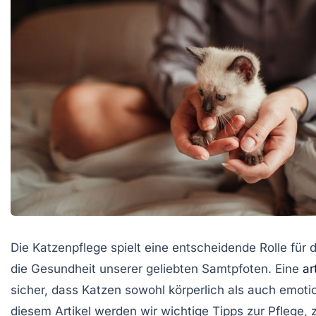
Die
Katzenpflege
spielt eine entscheidende Rolle für
die
Gesundheit
unserer geliebten Samtpfoten. Eine
ar
sicher, dass Katzen sowohl körperlich als auch emotio
diesem Artikel werden wir wichtige Tipps zur Pflege, 